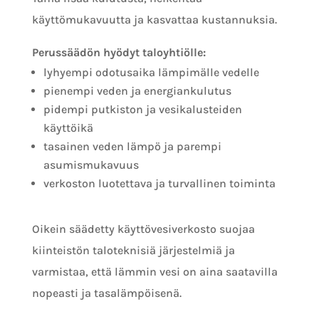
käyttömukavuutta ja kasvattaa kustannuksia.
Perussäädön hyödyt taloyhtiölle:
lyhyempi odotusaika lämpimälle vedelle
pienempi veden ja energiankulutus
pidempi putkiston ja vesikalusteiden
käyttöikä
tasainen veden lämpö ja parempi
asumismukavuus
verkoston luotettava ja turvallinen toiminta
Oikein säädetty käyttövesiverkosto suojaa
kiinteistön taloteknisiä järjestelmiä ja
varmistaa, että lämmin vesi on aina saatavilla
nopeasti ja tasalämpöisenä.