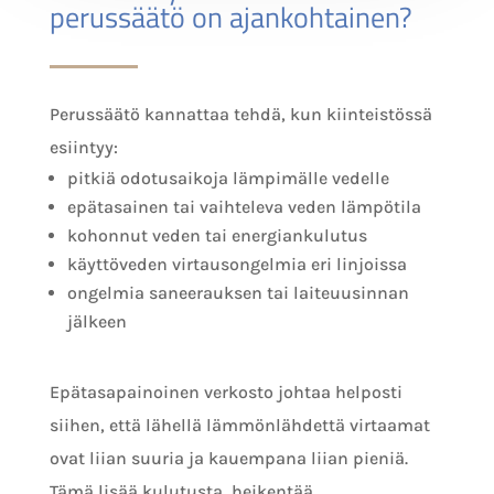
perussäätö on ajankohtainen?
Perussäätö kannattaa tehdä, kun kiinteistössä
esiintyy:
pitkiä odotusaikoja lämpimälle vedelle
epätasainen tai vaihteleva veden lämpötila
kohonnut veden tai energiankulutus
käyttöveden virtausongelmia eri linjoissa
ongelmia saneerauksen tai laiteuusinnan
jälkeen
Epätasapainoinen verkosto johtaa helposti
siihen, että lähellä lämmönlähdettä virtaamat
ovat liian suuria ja kauempana liian pieniä.
Tämä lisää kulutusta, heikentää