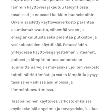
lämmin käyttövesi jakautuu taloyhtiössä
tasaisesti ja nopeasti kaikkiin huoneistoihin.
Oikein säädetty käyttövesiverkosto parantaa
asumismukavuutta, vähentää veden ja
energiankulutusta sekä pidentää putkiston ja
vesikalusteiden käyttöikää. Perussäädön
yhteydessä käyttövesijärjestelmän virtaamat,
paineet ja lämpötilat tasapainotetaan
suunnitteluarvojen mukaisiksi, jolloin verkosto
toimii häiriöttömästi ja veden lämpötila pysyy
tasaisena kaikissa asunnoissa ja
lämmönluovuttimissa.
Tasapainoinen käyttövesiverkosto ehkäisee
myös teknisiä ongelmia ja terveysriskejä. Liian