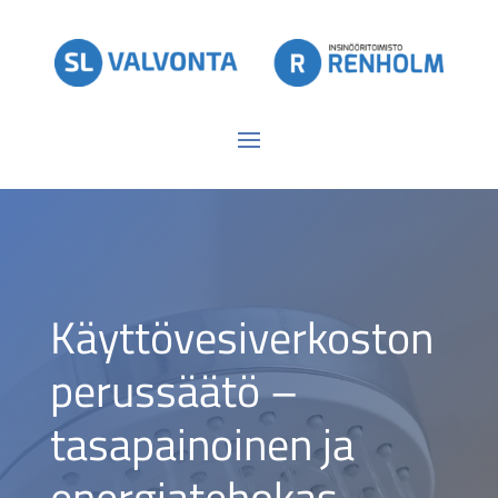
Käyttövesiverkoston
perussäätö –
tasapainoinen ja
energiatehokas